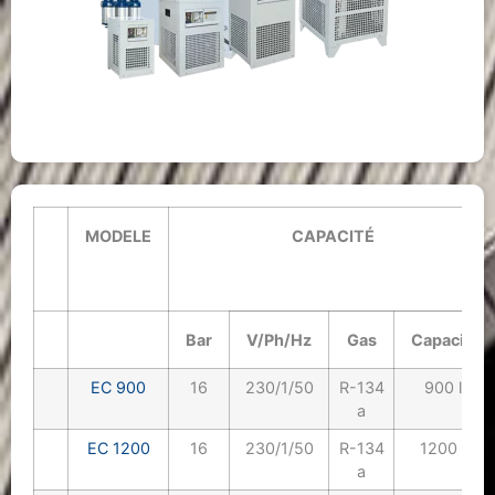
MODELE
CAPACITÉ
Bar
V/Ph/Hz
Gas
Capacity
EC 900
16
230/1/50
R-134
900 lt
a
EC 1200
16
230/1/50
R-134
1200 lt
a